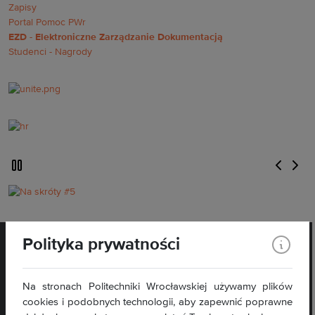
Zapisy
Portal Pomoc PWr
EZD - Elektroniczne Zarządzanie Dokumentacją
Studenci - Nagrody
wstrzymaj automatyczne przewijanie slajdow
poprzedn
nast
Na skróty #5
Polityka prywatności
Na stronach Politechniki Wrocławskiej używamy plików
cookies i podobnych technologii, aby zapewnić poprawne
pl. Grunwaldzki 11