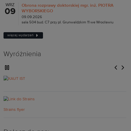
WRZ
Obrona rozprawy doktorskiej mgr. inż. PIOTRA
09
WYBORSKIEGO
09.09.2026
sala 504 bud. C7 przy pl. Grunwaldzkim 11 we Wrocławiu
więcej wydarzeń
Wyróżnienia
wstrzymaj automatyczne przewijanie slajdow
poprzedn
nast
KAUT IST
Strains flyer