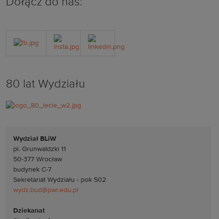
Dołącz do nas:
80 lat Wydziału
Wydział BLiW
pl. Grunwaldzki 11
50-377 Wrocław
budynek C-7
Sekretariat Wydziału - pok 502
wydz.bud@pwr.edu.pl
Dziekanat