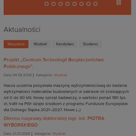
wstrzyma
Aktualności
Wszystkie
Wydział
Kandydaci
Studenci
Projekt „Centrum Technologii Bezpieczeństwa
Publicznego”.
Data: 04.08.2026
Kategorie:
Wydział
Nasza uczelnia pozyskała maszynę wytrzymałościową do badania
wytrzymałości materiałów budowlanych w zakresie sił ściskających
od 0 do 60 kN. Nowy sprzęt badawczy, o wartości ponad 180 tys.
zł, trafił na PWr dzięki środkom z programu Fundusze Europejskie
dla Dolnego Śląska 2021–2027. Nowe (...)
Obrona rozprawy doktorskiej mgr. inż. PIOTRA
WYBORSKIEGO
Data: 21.07.2026
Kategorie:
Wydział