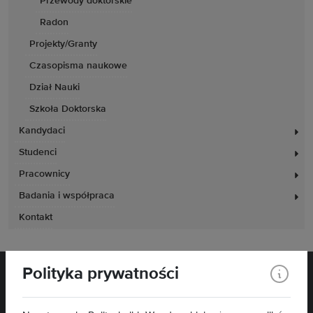
Przewody doktorskie
Radon
Projekty/Granty
Czasopisma naukowe
Dział Nauki
Szkoła Doktorska
Kandydaci
Studenci
Pracownicy
Badania i współpraca
Kontakt
Polityka prywatności