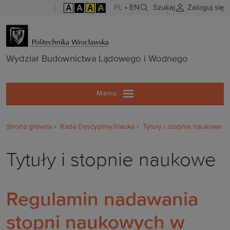
A
A
A
A
PL
•
EN
Szukaj
Zaloguj się
Wydział Budo
Wydział Budownictwa Lądowego i Wodnego
Menu
Strona główna
Rada Dyscypliny/Nauka
Tytuły i stopnie naukowe
Tytuły i stopnie naukowe
Regulamin nadawania
stopni naukowych w