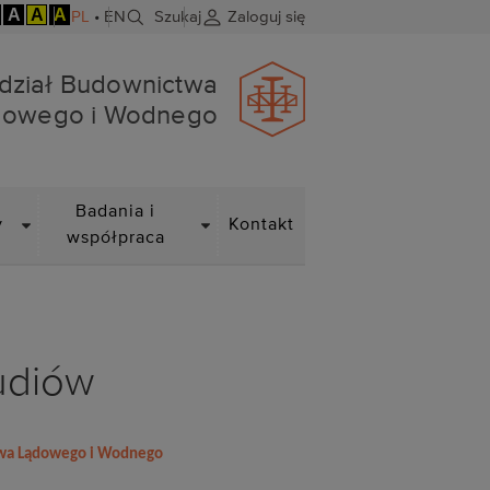
A
A
A
PL
•
EN
Szukaj
Zaloguj się
dowego i Wodnego
dział Budownictwa
dowego i Wodnego
DROPDOWN
DROPDOWN
Badania i
y
Kontakt
współpraca
udiów
ctwa Lądowego i Wodnego