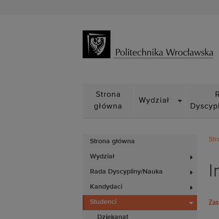
DROPDOWN
Strona
Wydział
główna
Dyscyp
Str
Strona główna
Wydział
I
Rada Dyscypliny/Nauka
Kandydaci
Studenci
Zas
Dziekanat