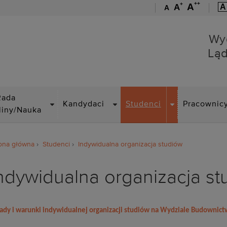
++
+
A
A
A
A
Wydział Budownictwa Lą
Wy
Lą
DROPDOWN
DROPDOWN
DROPDOWN
Rada
Kandydaci
Studenci
Pracownic
liny/Nauka
ona główna
Studenci
Indywidualna organizacja studiów
ndywidualna organizacja st
ady i warunki indywidualnej organizacji studiów na Wydziale Budowni