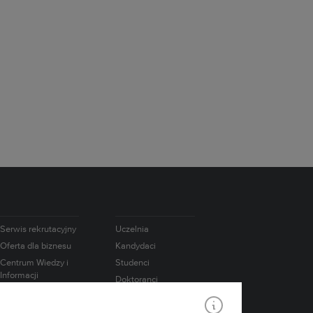
Serwis rekrutacyjny
Uczelnia
Oferta dla biznesu
Kandydaci
Centrum Wiedzy i
Studenci
Informacji
Doktoranci
Naukowo-
Absolwenci
Technicznej