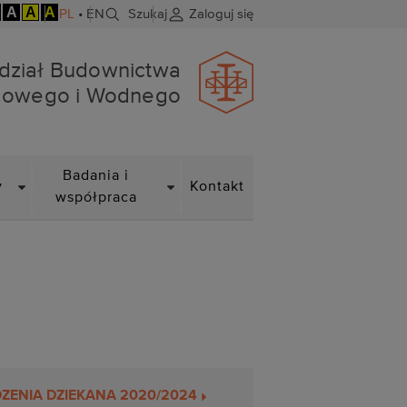
A
A
A
PL
•
EN
Szukaj
Zaloguj się
dowego i Wodnego
dział Budownictwa
dowego i Wodnego
DROPDOWN
DROPDOWN
Badania i
y
Kontakt
współpraca
ZENIA DZIEKANA 2020/2024