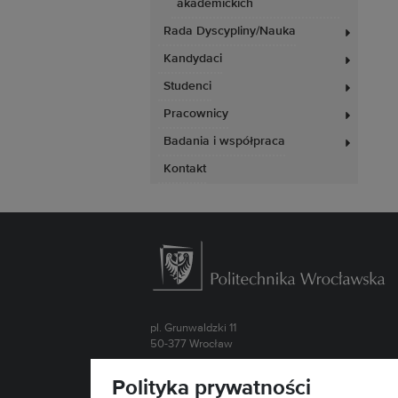
akademickich
Rada Dyscypliny/Nauka
Kandydaci
Studenci
Pracownicy
Badania i współpraca
Kontakt
pl. Grunwaldzki 11
50-377 Wrocław
Kontakt »
Polityka prywatności
Mapa serwisu »