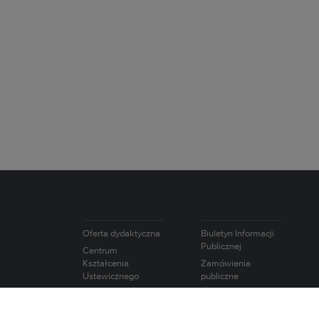
Oferta dydaktyczna
Biuletyn Informacji
Publicznej
Centrum
Kształcenia
Zamówienia
Ustawicznego
publiczne
Studium Języków
Oferty pracy
Obcych
Intranet