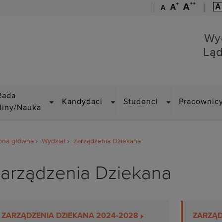
++
+
A
A
A
A
Wydział Budownictwa Lą
Wy
Lą
DROPDOWN
DROPDOWN
DROPDOWN
Rada
Kandydaci
Studenci
Pracownic
liny/Nauka
ona główna
Wydział
Zarządzenia Dziekana
arządzenia Dziekana
ZARZĄDZENIA DZIEKANA 2024-2028
ZARZĄD