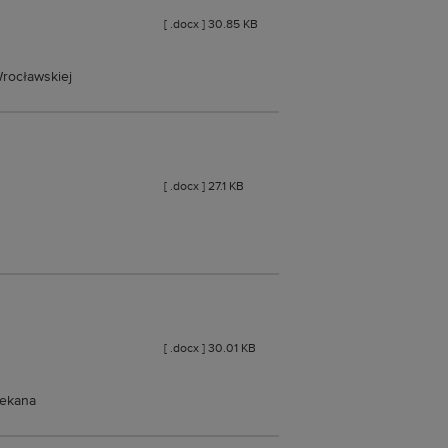
[ .docx ] 30.85 KB
Wrocławskiej
[ .docx ] 27.1 KB
[ .docx ] 30.01 KB
iekana