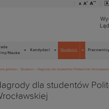
++
+
A
A
A
A
Wydział Budownictwa Lą
Wy
Lą
DROPDOWN
DROPDOWN
DROPDOWN
Rada
Kandydaci
Studenci
Pracownic
liny/Nauka
ona główna
Studenci
Nagrody dla studentów Politechniki Wrocławski
agrody dla studentów Polit
rocławskiej