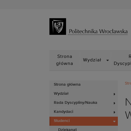
DROPDOWN
Strona
Wydział
główna
Dyscyp
Str
Strona główna
Wydział
N
Rada Dyscypliny/Nauka
Kandydaci
W
Studenci
Dziekanat