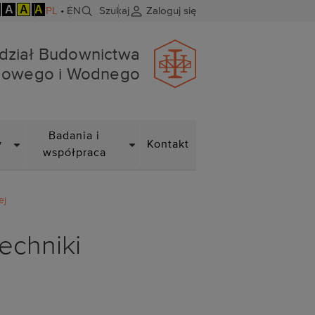
A
A
A
PL
•
EN
Szukaj
Zaloguj się
dowego i Wodnego
dział Budownictwa
dowego i Wodnego
DROPDOWN
DROPDOWN
Badania i
y
Kontakt
współpraca
ej
echniki