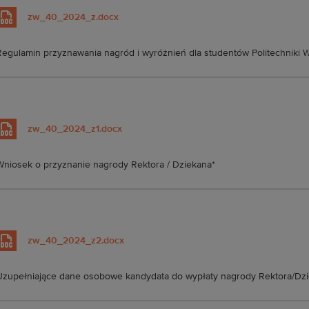
zw_40_2024_z.docx
egulamin przyznawania nagród i wyróżnień dla studentów Politechniki 
zw_40_2024_z1.docx
Wniosek o przyznanie nagrody Rektora / Dziekana*
zw_40_2024_z2.docx
Uzupełniające dane osobowe kandydata do wypłaty nagrody Rektora/Dz