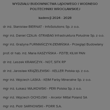
WYDZIAŁU BUDOWNICTWA LĄDOWEGO I WODNEGO
POLITECHNIKI WROCŁAWSKIEJ
kadencji 2024 - 2028
dr inż. Stanisław BIERNAT - InfoSolutions Sp. z o.o.
mgr inż. Daniel CZAJA -STRABAG Infrastruktura Południe Sp. z o.o.
mgr inż. Grażyna FURMAŃCZYK-ZIEMIŃSKA - Przegląd Budowlany
prof. dr hab. inż. Maria KASZYŃSKA - PZiTB; KILiW PAN
dr inż. Leszek KRAWCZYK - NOT, SITK RP
dr inż. Jarosław KRĄŻELEWSKI - KELLER Polska sp. z o.o.
mgr inż. Wojciech LASKA - KEIM Farby Mineralne Sp. z o.o.
mgr inż. Łukasz MAJKOWSKI - PERI Polska Sp. z o.o.
mgr inż. Wojciech OCHOJSKI - Arcelor Mittal Poland SA
mgr inż. Piotr SARNOWSKI - PORR S.A.