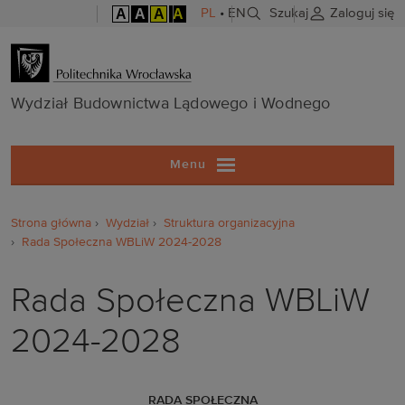
A
A
A
A
PL
•
EN
Szukaj
Zaloguj się
Wydział Budo
Wydział Budownictwa Lądowego i Wodnego
Menu
Strona główna
Wydział
Struktura organizacyjna
Rada Społeczna WBLiW 2024-2028
Rada Społeczna WBLiW
2024-2028
RADA SPOŁECZNA