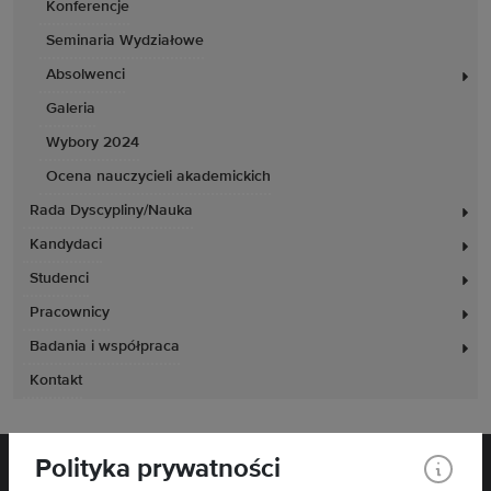
Konferencje
Seminaria Wydziałowe
Absolwenci
Galeria
Wybory 2024
Ocena nauczycieli akademickich
Rada Dyscypliny/Nauka
Kandydaci
Studenci
Pracownicy
Badania i współpraca
Kontakt
Polityka prywatności