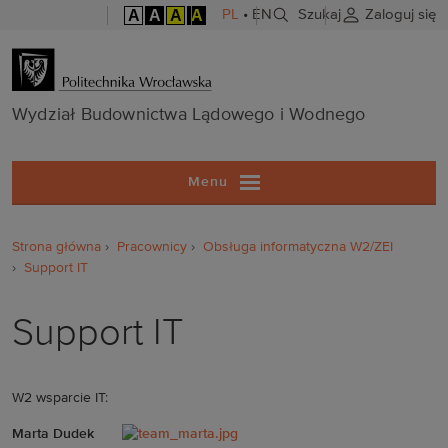
A
A
A
A
PL
•
EN
Szukaj
Zaloguj się
Wydział Budo
Wydział Budownictwa Lądowego i Wodnego
Menu
Strona główna
Pracownicy
Obsługa informatyczna W2/ZEI
Support IT
Support IT
W2 wsparcie IT:
Marta Dudek