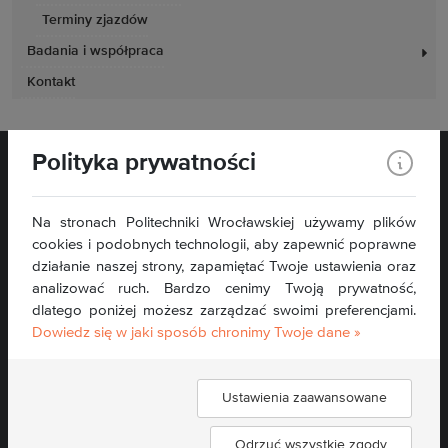
Terminy zjazdów
Badania i współpraca
Kontakt
Polityka prywatności
Na stronach Politechniki Wrocławskiej używamy plików
cookies i podobnych technologii, aby zapewnić poprawne
pl. Grunwaldzki 11
działanie naszej strony, zapamiętać Twoje ustawienia oraz
50-377 Wrocław
analizować ruch. Bardzo cenimy Twoją prywatność,
dlatego poniżej możesz zarządzać swoimi preferencjami.
Kontakt »
Dowiedz się w jaki sposób chronimy Twoje dane »
Mapa serwisu »
Deklaracja dostępności »
Ustawienia zaawansowane
Odrzuć wszystkie zgody