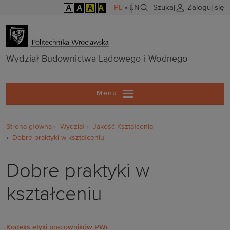
A
A
A
A
PL
•
EN
Szukaj
Zaloguj się
Wydział Budo
Wydział Budownictwa Lądowego i Wodnego
Menu
Strona główna
Wydział
Jakość Kształcenia
Dobre praktyki w kształceniu
Dobre praktyki w
kształceniu
Kodeks etyki pracowników PWr