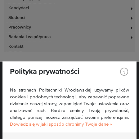
Kandydaci
Studenci
Pracownicy
Badania i współpraca
Kontakt
Polityka prywatności
Na stronach Politechniki Wrocławskiej używamy plików
cookies i podobnych technologii, aby zapewnić poprawne
pl. Grunwaldzki 11
działanie naszej strony, zapamiętać Twoje ustawienia oraz
50-377 Wrocław
analizować ruch. Bardzo cenimy Twoją prywatność,
dlatego poniżej możesz zarządzać swoimi preferencjami.
Kontakt »
Dowiedz się w jaki sposób chronimy Twoje dane »
Mapa serwisu »
Deklaracja dostępności »