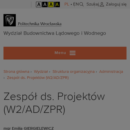
A
A
A
A
PL
•
EN
Szukaj
Zaloguj się
Wydział Budo
Wydział Budownictwa Lądowego i Wodnego
Menu
Strona główna
Wydział
Struktura organizacyjna
Administracja
Zespół ds. Projektów (W2/AD/ZPR)
Zespół ds. Projektów
(W2/AD/ZPR)
mgr Emilia GIERGIELEWICZ