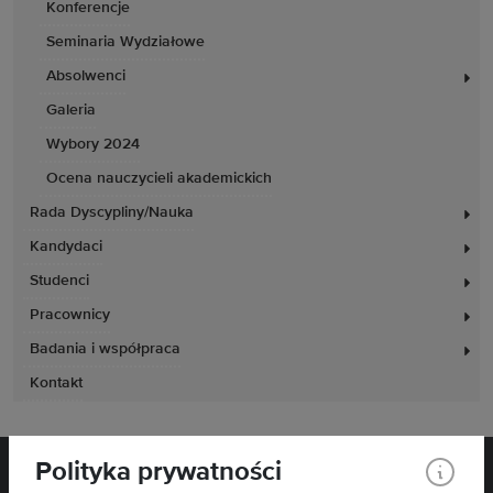
Konferencje
Seminaria Wydziałowe
Absolwenci
Galeria
Wybory 2024
Ocena nauczycieli akademickich
Rada Dyscypliny/Nauka
Kandydaci
Studenci
Pracownicy
Badania i współpraca
Kontakt
Polityka prywatności